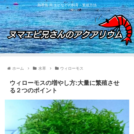
熱帯魚 貝 エビなどの飼育・繁殖方法
ホーム
水草
ウィローモス
ウィローモスの増やし方:大量に繁殖させ
る２つのポイント