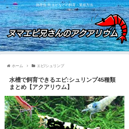
熱帯魚 貝 エビなどの飼育・繁殖方法
ホーム
エビ/シュリンプ
水槽で飼育できるエビ:シュリンプ45種類
まとめ【アクアリウム】