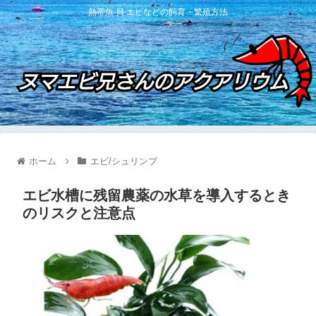
熱帯魚 貝 エビなどの飼育・繁殖方法
ホーム
エビ/シュリンプ
エビ水槽に残留農薬の水草を導入するとき
のリスクと注意点