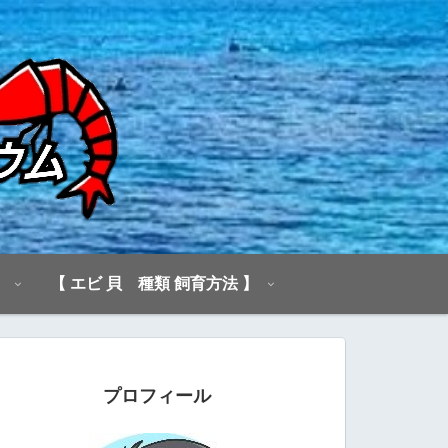
】
【 エビ 貝 種類 飼育方法 】
プロフィール