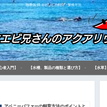
熱帯魚 貝 エビなどの飼育・繁殖方法
心者入門】
【水槽、製品の種類と選び方】
【水草
アベニーパファーの飼育方法のポイントと