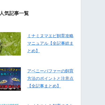
人気記事一覧
ミナミヌマエビ飼育攻略
マニュアル【全記事総ま
とめ】
アベニーパファーの飼育
方法のポイントと注意点
【全記事まとめ】