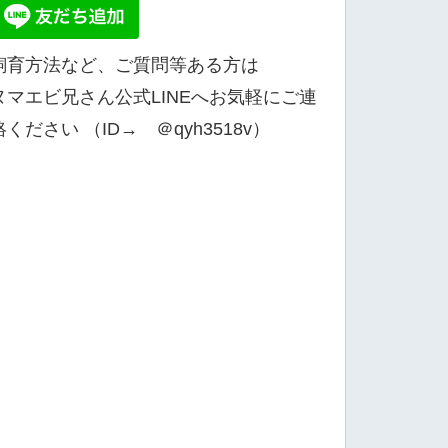
飼育方法など、ご質問等ある方は
ヌマエビ兄さん公式LINEへお気軽にご連
絡ください （ID→ ＠qyh3518v）