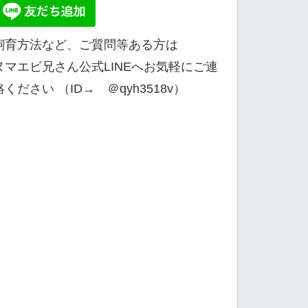
飼育方法など、ご質問等ある方は
ヌマエビ兄さん公式LINEへお気軽にご連
絡ください （ID→ ＠qyh3518v）