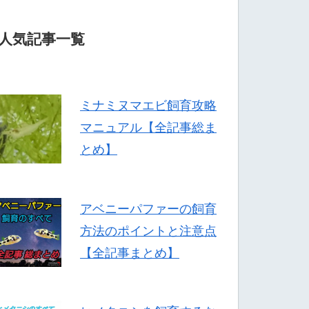
人気記事一覧
ミナミヌマエビ飼育攻略
マニュアル【全記事総ま
とめ】
アベニーパファーの飼育
方法のポイントと注意点
【全記事まとめ】