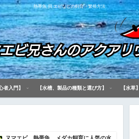
熱帯魚 貝 エビなどの飼育・繁殖方法
心者入門】
【水槽、製品の種類と選び方】
【水草
ヌマエビ、熱帯魚、メダカ飼育に人気の水