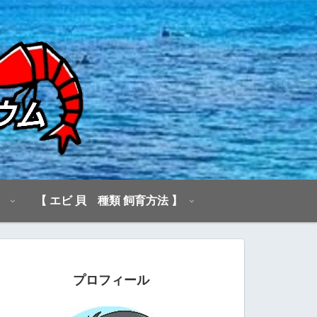
】
【 エビ 貝 種類 飼育方法 】
プロフィール